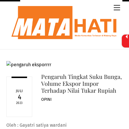
Skip
Men
to
content
Pengaruh Tingkat Suku Bunga,
Volume Ekspor Impor
Terhadap Nilai Tukar Rupiah
JULI
4
OPINI
2023
Oleh : Gayatri satiya wardani