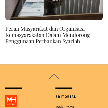
Peran Masyarakat dan Organisasi
Kemasyarakatan Dalam Mendorong
Penggunaan Perbankan Syariah
Back
To
Top
EDITORIAL
Topik Utama