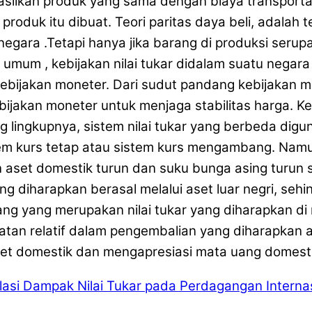
silkan produk yang sama dengan biaya transport
oduk itu dibuat. Teori paritas daya beli, adalah t
gara .Tetapi hanya jika barang di produksi serup
um , kebijakan nilai tukar didalam suatu negara
jakan moneter. Dari sudut pandang kebijakan mone
jakan moneter untuk menjaga stabilitas harga. Keb
 lingkupnya, sistem nilai tukar yang berbeda digu
 kurs tetap atau sistem kurs mengambang. Namun
an aset domestik turun dan suku bunga asing turun
 diharapkan berasal melalui aset luar negri, seh
g yang merupakan nilai tukar yang diharapkan di m
atan relatif dalam pengembalian yang diharapkan 
et domestik dan mengapresiasi mata uang domest
asi
Dampak Nilai Tukar pada Perdagangan Internasi