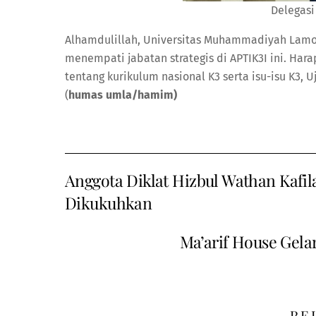
Delegasi
Alhamdulillah, Universitas Muhammadiyah Lamo
menempati jabatan strategis di APTIK3I ini. Ha
tentang kurikulum nasional K3 serta isu-isu K3, 
(
humas umla/hamim)
Anggota Diklat Hizbul Wathan Ka
Dikukuhkan
Ma’arif House Gela
RE