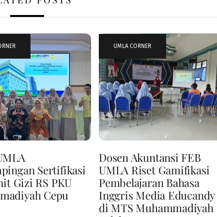
ORNER
UMLA CORNER
 UMLA
Dosen Akuntansi FEB
ingan Sertifikasi
UMLA Riset Gamifikasi
nit Gizi RS PKU
Pembelajaran Bahasa
madiyah Cepu
Inggris Media Educandy
di MTS Muhammadiyah 