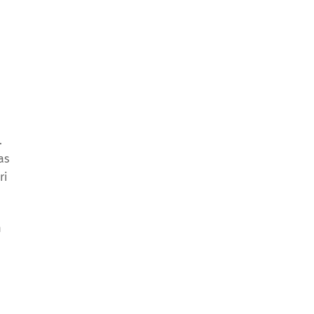
.
as
ri
m