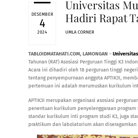
Universitas 
Hadiri Rapat 
DESEMBER
4
UMLA CORNER
2024
TABLOIDMATAHATI.COM, LAMONGAN
–
Universit
Tahunan (RAT) Asosiasi Perguruan Tinggi K3 Indo
Acara ini dihadiri oleh 18 perguruan tinggi neg
tentang penyempurnaan anggota APTIK3I, membah
pertemuan ini adalah merumuskan kurikulum int
APTIK3I merupakan organisasi asosiasi pergurua
penentuan kurikulum penyelenggaraan program s
standar kurikulum inti program studi K3, juga st
praktikum dan labolatorium akan diseragamkan se