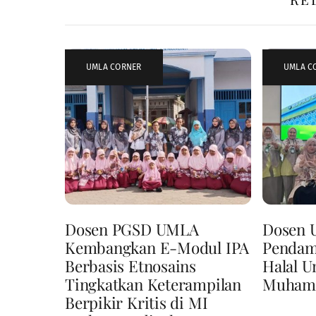
UMLA CORNER
UMLA C
Dosen PGSD UMLA
Dosen
Kembangkan E-Modul IPA
Pendamp
Berbasis Etnosains
Halal U
Tingkatkan Keterampilan
Muham
Berpikir Kritis di MI