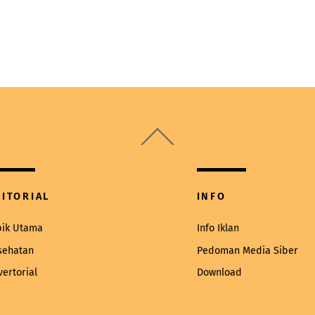
Back
To
Top
DITORIAL
INFO
pik Utama
Info Iklan
sehatan
Pedoman Media Siber
vertorial
Download