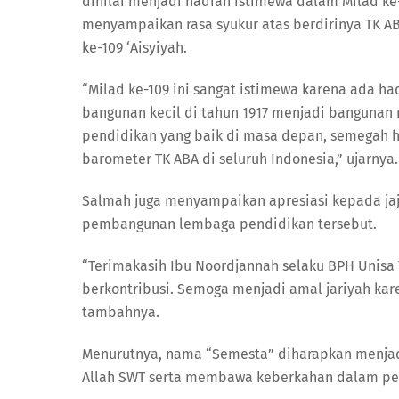
dinilai menjadi hadiah istimewa dalam Milad ke
menyampaikan rasa syukur atas berdirinya TK A
ke-109 ‘Aisyiyah.
“Milad ke-109 ini sangat istimewa karena ada ha
bangunan kecil di tahun 1917 menjadi banguna
pendidikan yang baik di masa depan, semegah h
barometer TK ABA di seluruh Indonesia,” ujarnya.
Salmah juga menyampaikan apresiasi kepada jaj
pembangunan lembaga pendidikan tersebut.
“Terimakasih Ibu Noordjannah selaku BPH Unisa 
berkontribusi. Semoga menjadi amal jariyah k
tambahnya.
Menurutnya, nama “Semesta” diharapkan menjadi
Allah SWT serta membawa keberkahan dalam per