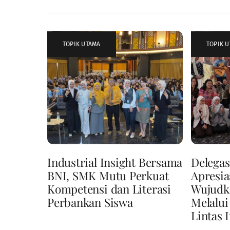
TOPIK UTAMA
TOPIK 
Industrial Insight Bersama
Delegas
BNI, SMK Mutu Perkuat
Apresi
Kompetensi dan Literasi
Wujudk
Perbankan Siswa
Melalui
Lintas 