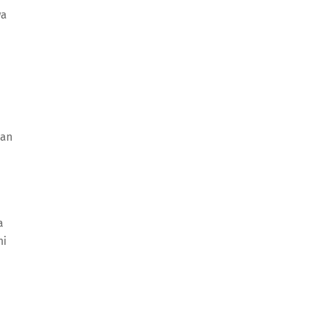
wa
dan
a
ni