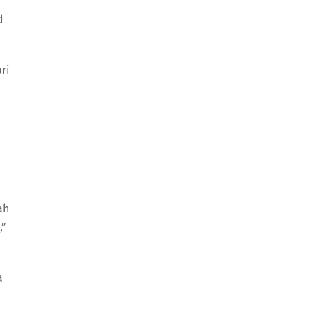
d
ri
ah
,”
a