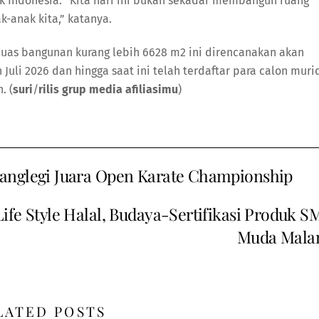
k Indonesia. “Kita hari ini bukan sekadar membangun ruang
-anak kita,” katanya.
 luas bangunan kurang lebih 6628 m2 ini direncanakan akan
uli 2026 dan hingga saat ini telah terdaftar para calon muri
. (
suri
/
rilis grup media afiliasimu
)
danglegi Juara Open Karate Championship
 Style Halal, Budaya-Sertifikasi Produk S
Muda Mala
LATED POSTS