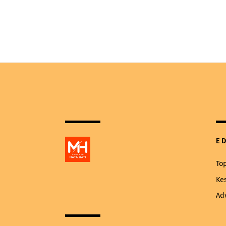
E
To
Ke
Ad