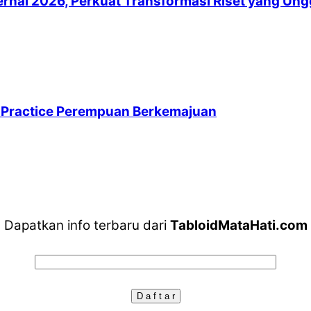
al 2026, Perkuat Transformasi Riset yang Unggul
 Practice Perempuan Berkemajuan
Dapatkan info terbaru dari
TabloidMataHati.com