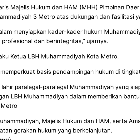
retaris Majelis Hukum dan HAM (MHH) Pimpinan Da
madiyah 3 Metro atas dukungan dan fasilitasi ya
is dalam menyiapkan kader-kader hukum Muhammadi
ofesional dan berintegritas,” ujarnya.
laku Ketua LBH Muhammadiyah Kota Metro.
uk memperkuat basis pendampingan hukum di tingkat
an lahir paralegal-paralegal Muhammadiyah yang si
engan LBH Muhammadiyah dalam memberikan bantuan
 Metro
Muhammadiyah, Majelis Hukum dan HAM, serta Am
an gerakan hukum yang berkelanjutan.
simu
)