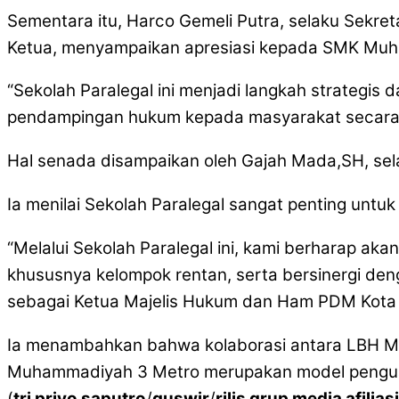
Sementara itu, Harco Gemeli Putra, selaku Sek
Ketua, menyampaikan apresiasi kepada SMK Muham
“Sekolah Paralegal ini menjadi langkah strateg
pendampingan hukum kepada masyarakat secara pr
Hal senada disampaikan oleh Gajah Mada,SH, se
Ia menilai Sekolah Paralegal sangat penting unt
“Melalui Sekolah Paralegal ini, kami berharap ak
khususnya kelompok rentan, serta bersinergi d
sebagai Ketua Majelis Hukum dan Ham PDM Kota
Ia menambahkan bahwa kolaborasi antara LBH 
Muhammadiyah 3 Metro merupakan model penguat
(
tri priyo saputro
/
guswir
/
rilis grup media afilia