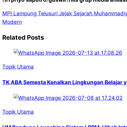
MPI Lampung Telusuri Jejak Sejarah Muhammadiy
Modern
Related Posts
Topik Utama
TK ABA Semesta Kenalkan Lingkungan Belajar 
Topik Utama