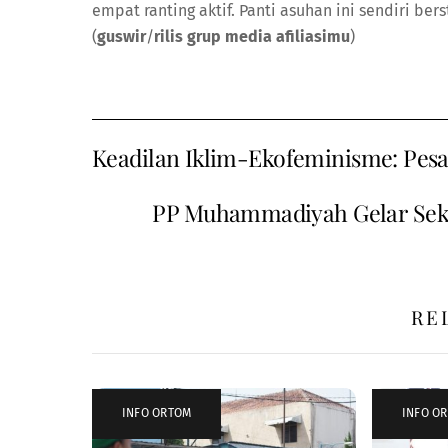
empat ranting aktif. Panti asuhan ini sendiri be
(
guswir
/
rilis grup media afiliasimu
)
Keadilan Iklim-Ekofeminisme: Pesa
PP Muhammadiyah Gelar Sek
RE
INFO ORTOM
INFO O