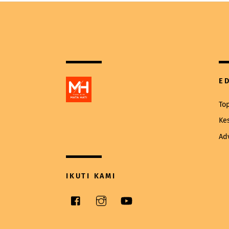
E
To
Ke
Ad
IKUTI KAMI
Facebook
Instagram
YouTube