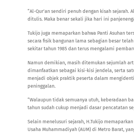
“Al-Qur’an sendiri penuh dengan kisah sejarah. 
ditulis. Maka benar sekali jika hari ini panjene
Tukijo juga memaparkan bahwa Panti Asuhan ter
secara fisik bangunan lama sebagian besar telah
sekitar tahun 1985 dan terus mengalami pembar
Namun demikian, masih ditemukan sejumlah artefa
dimanfaatkan sebagai kisi-kisi jendela, serta sa
menjadi objek praktik peserta dalam mengidentif
peninggalan.
“Walaupun tidak semuanya utuh, keberadaan ban
tahun sudah cukup menjadi dasar pencatatan s
Selain menelusuri sejarah, H.Tukijo memapar
Usaha Muhammadiyah (AUM) di Metro Barat, yang 