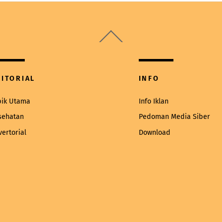
Back
To
Top
DITORIAL
INFO
pik Utama
Info Iklan
sehatan
Pedoman Media Siber
vertorial
Download