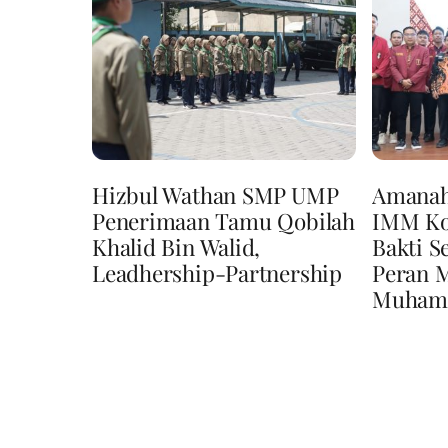
Hizbul Wathan SMP UMP
Amanah
Penerimaan Tamu Qobilah
IMM Ko
Khalid Bin Walid,
Bakti S
Leadhership-Partnership
Peran 
Muhamm