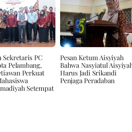
 Sekretaris PC
Pesan Ketum Aisyiyah
ta Pelambang,
Bahwa Nasyiatul Aisyiya
etiawan Perkuat
Harus Jadi Srikandi
Mahasiswa
Penjaga Peradaban
adiyah Setempat