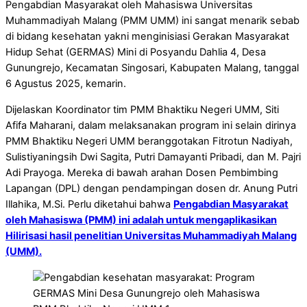
Pengabdian Masyarakat oleh Mahasiswa Universitas
Muhammadiyah Malang (PMM UMM) ini sangat menarik sebab
di bidang kesehatan yakni menginisiasi Gerakan Masyarakat
Hidup Sehat (GERMAS) Mini di Posyandu Dahlia 4, Desa
Gunungrejo, Kecamatan Singosari, Kabupaten Malang, tanggal
6 Agustus 2025, kemarin.
Dijelaskan Koordinator tim PMM Bhaktiku Negeri UMM, Siti
Afifa Maharani, dalam melaksanakan program ini selain dirinya
PMM Bhaktiku Negeri UMM beranggotakan Fitrotun Nadiyah,
Sulistiyaningsih Dwi Sagita, Putri Damayanti Pribadi, dan M. Pajri
Adi Prayoga. Mereka di bawah arahan Dosen Pembimbing
Lapangan (DPL) dengan pendampingan dosen dr. Anung Putri
Illahika, M.Si. Perlu diketahui bahwa
Pengabdian Masyarakat
oleh Mahasiswa (PMM) ini adalah untuk mengaplikasikan
Hilirisasi hasil penelitian Universitas Muhammadiyah Malang
(UMM).