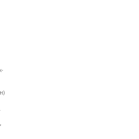
k-
H)
.
,