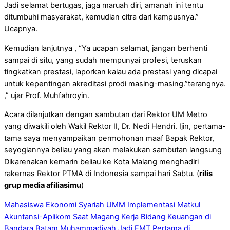
Jadi selamat bertugas, jaga maruah diri, amanah ini tentu
ditumbuhi masyarakat, kemudian citra dari kampusnya.”
Ucapnya.
Kemudian lanjutnya , “Ya ucapan selamat, jangan berhenti
sampai di situ, yang sudah mempunyai profesi, teruskan
tingkatkan prestasi, laporkan kalau ada prestasi yang dicapai
untuk kepentingan akreditasi prodi masing-masing.”terangnya.
,” ujar Prof. Muhfahroyin.
Acara dilanjutkan dengan sambutan dari Rektor UM Metro
yang diwakili oleh Wakil Rektor II, Dr. Nedi Hendri. Ijin, pertama-
tama saya menyampaikan permohonan maaf Bapak Rektor,
seyogiannya beliau yang akan melakukan sambutan langsung
Dikarenakan kemarin beliau ke Kota Malang menghadiri
rakernas Rektor PTMA di Indonesia sampai hari Sabtu. (
rilis
grup media afiliasimu
)
Mahasiswa Ekonomi Syariah UMM Implementasi Matkul
Akuntansi-Aplikom Saat Magang Kerja Bidang Keuangan di
Bandara Batam
Muhammadiyah Jadi EMT Pertama di