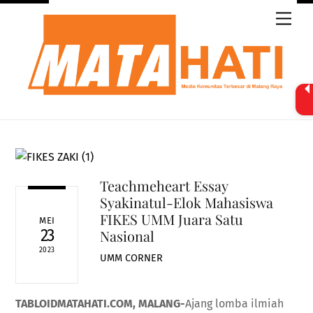
Skip
Men
to
content
Teachmeheart Essay
Syakinatul-Elok Mahasiswa
FIKES UMM Juara Satu
MEI
23
Nasional
2023
UMM CORNER
TABLOIDMATAHATI.COM, MALANG-
Ajang lomba ilmiah