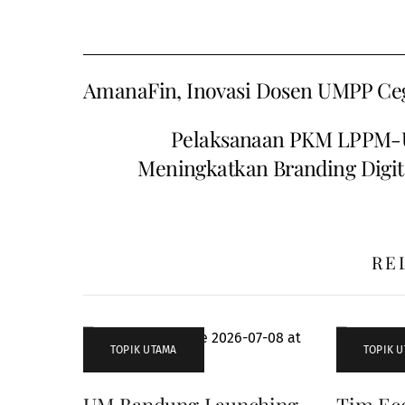
AmanaFin, Inovasi Dosen UMPP Ceg
Pelaksanaan PKM LPPM-Une
Meningkatkan Branding Digit
RE
TOPIK UTAMA
TOPIK 
UM Bandung Launching
Tim Ec