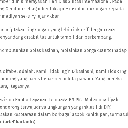
ember dunia merayakan Hari Disabilitas Internasional. Pada
ung Gembira sebagai bentuk apresiasi dan dukungan kepada
madiyah se-DIY,” ujar Akbar.
ciptakan lingkungan yang lebih inklusif dengan cara
enyandang disabilitas untuk tampil dan berkembang.
k membutuhkan belas kasihan, melainkan pengakuan terhadap
difabel adalah: Kami Tidak Ingin Dikasihani, Kami Tidak Ing
n penting yang harus benar-benar kita pahami. Yang mereka
ra,” tegasnya.
, Lazismu Kantor Layanan Lembaga RS PKU Muhammadiyah
dorong terwujudnya lingkungan yang inklusif di DIY.
asakan kesetaraan dalam berbagai aspek kehidupan, termasu
. (
arief hartanto
)