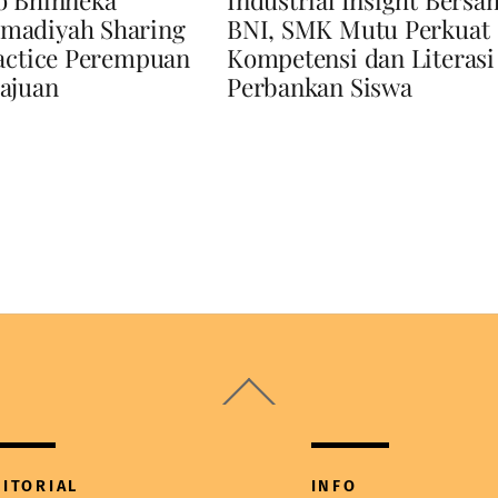
adiyah Sharing
BNI, SMK Mutu Perkuat
actice Perempuan
Kompetensi dan Literasi
ajuan
Perbankan Siswa
Back
To
Top
DITORIAL
INFO