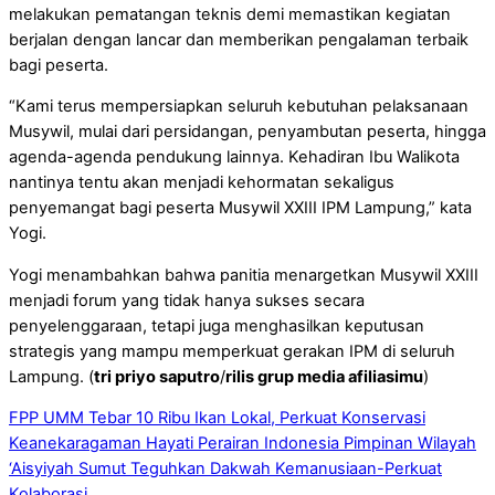
melakukan pematangan teknis demi memastikan kegiatan
berjalan dengan lancar dan memberikan pengalaman terbaik
bagi peserta.
“Kami terus mempersiapkan seluruh kebutuhan pelaksanaan
Musywil, mulai dari persidangan, penyambutan peserta, hingga
agenda-agenda pendukung lainnya. Kehadiran Ibu Walikota
nantinya tentu akan menjadi kehormatan sekaligus
penyemangat bagi peserta Musywil XXIII IPM Lampung,” kata
Yogi.
Yogi menambahkan bahwa panitia menargetkan Musywil XXIII
menjadi forum yang tidak hanya sukses secara
penyelenggaraan, tetapi juga menghasilkan keputusan
strategis yang mampu memperkuat gerakan IPM di seluruh
Lampung. (
tri priyo saputro
/
rilis grup media afiliasimu
)
FPP UMM Tebar 10 Ribu Ikan Lokal, Perkuat Konservasi
Keanekaragaman Hayati Perairan Indonesia
Pimpinan Wilayah
‘Aisyiyah Sumut Teguhkan Dakwah Kemanusiaan-Perkuat
Kolaborasi