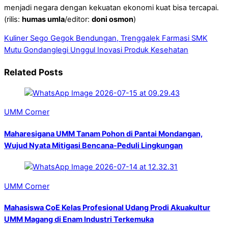
menjadi negara dengan kekuatan ekonomi kuat bisa tercapai.
(rilis:
humas umla
/editor:
doni osmon
)
Kuliner Sego Gegok Bendungan, Trenggalek
Farmasi SMK
Mutu Gondanglegi Unggul Inovasi Produk Kesehatan
Related Posts
UMM Corner
Maharesigana UMM Tanam Pohon di Pantai Mondangan,
Wujud Nyata Mitigasi Bencana-Peduli Lingkungan
UMM Corner
Mahasiswa CoE Kelas Profesional Udang Prodi Akuakultur
UMM Magang di Enam Industri Terkemuka