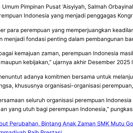
 Umum Pimpinan Pusat ‘Aisyiyah, Salmah Orbayina
perempuan Indonesia yang menjadi penggagas Kong
oner para perempuan yang memperjuangkan keadilan,
i dan menjadi fondasi penting dalam pembangunan ba
berbagai kemajuan zaman, perempuan Indonesia ma
, maupun kebijakan,” ujarnya akhir Desember 2025 l
enuntut adanya komitmen bersama untuk melanjut
bangsa, khususnya organisasi-organisasi perempua
 kebersamaan seluruh organisasi perempuan Indon
an yang utuh bagi perempuan Indonesia,” pungkas
ambut Perubahan, Bintang Anak Zaman SMK Mutu 
madiyah Raih Prestasi