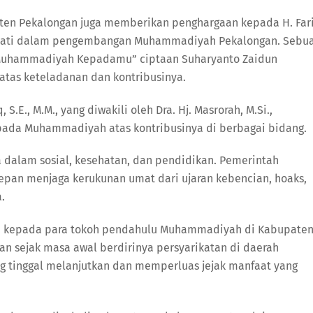
en Pekalongan juga memberikan penghargaan kepada H. Far
sejati dalam pengembangan Muhammadiyah Pekalongan. Sebu
an Muhammadiyah Kepadamu” ciptaan Suharyanto Zaidun
tas keteladanan dan kontribusinya.
S.E., M.M., yang diwakili oleh Dra. Hj. Masrorah, M.Si.,
ada Muhammadiyah atas kontribusinya di berbagai bidang.
dalam sosial, kesehatan, dan pendidikan. Pemerintah
pan menjaga kerukunan umat dari ujaran kebencian, hoaks,
.
ih kepada para tokoh pendahulu Muhammadiyah di Kabupate
n sejak masa awal berdirinya persyarikatan di daerah
ng tinggal melanjutkan dan memperluas jejak manfaat yang