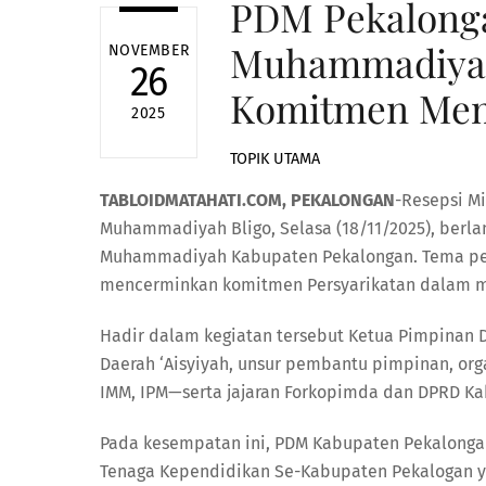
PDM Pekalonga
Muhammadiyah,
NOVEMBER
26
Komitmen Mem
2025
TOPIK UTAMA
TABLOIDMATAHATI.COM, PEKALONGAN
-Resepsi M
Muhammadiyah Bligo, Selasa (18/11/2025), berl
Muhammadiyah Kabupaten Pekalongan. Tema peri
mencerminkan komitmen Persyarikatan dalam me
Hadir dalam kegiatan tersebut Ketua Pimpinan
Daerah ‘Aisyiyah, unsur pembantu pimpinan, o
IMM, IPM—serta jajaran Forkopimda dan DPRD K
Pada kesempatan ini, PDM Kabupaten Pekalong
Tenaga Kependidikan Se-Kabupaten Pekalogan ya