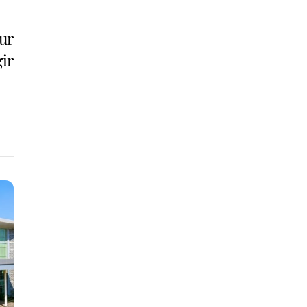
ur
ir