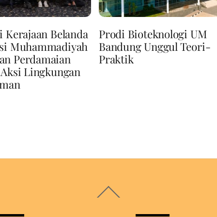
i Kerajaan Belanda
Prodi Bioteknologi UM
asi Muhammadiyah
Bandung Unggul Teori-
an Perdamaian
Praktik
 Aksi Lingkungan
Iman
Back
To
Top