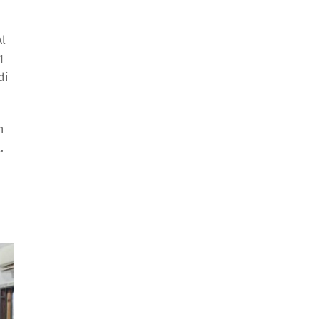
Al
1
di
h
.