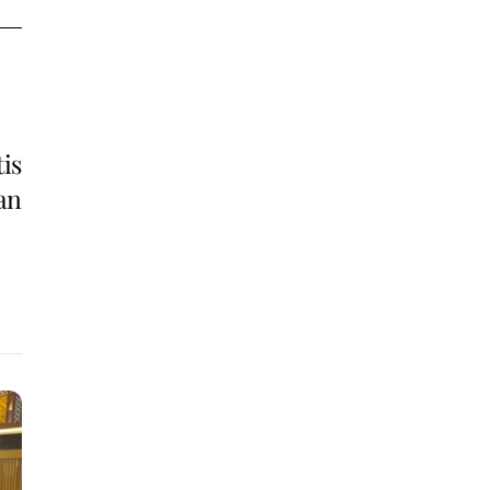
is
an