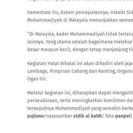
Sementara itu, dalam pemaparannya, Ustadz Sid
Muhammadiyah di Malaysia menunjukkan semang
“Di Malaysia, kader Muhammadiyah tidak terlalu 
lainnya. Yang utama adalah bagaimana melebur d
besar maupun kecil, dengan tetap menjunjung ti
Kegiatan Halal Bihalal ini akan dihadiri oleh j
Lembaga, Pimpinan Cabang dan Ranting, Organ
Ogan Ilir.
Melalui kegiatan ini, diharapkan dapat mengamb
persaudaraan, serta meningkatkan komitmen da
terwujudnya Muhammadiyah yang semakin berkem
pujiono
/narasumber
sidik al kahfi
/ foto
panpel
)