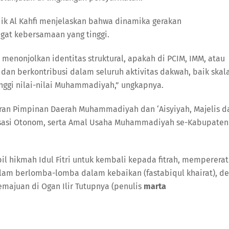
ik Al Kahfi menjelaskan bahwa dinamika gerakan
at kebersamaan yang tinggi.
menonjolkan identitas struktural, apakah di PCIM, IMM, atau
an berkontribusi dalam seluruh aktivitas dakwah, baik skal
nggi nilai-nilai Muhammadiyah,” ungkapnya.
ajaran Pimpinan Daerah Muhammadiyah dan ‘Aisyiyah, Majelis d
isasi Otonom, serta Amal Usaha Muhammadiyah se-Kabupaten
il hikmah Idul Fitri untuk kembali kepada fitrah, mempererat
lam berlomba-lomba dalam kebaikan (fastabiqul khairat), d
ajuan di Ogan Ilir Tutupnya (penulis
marta