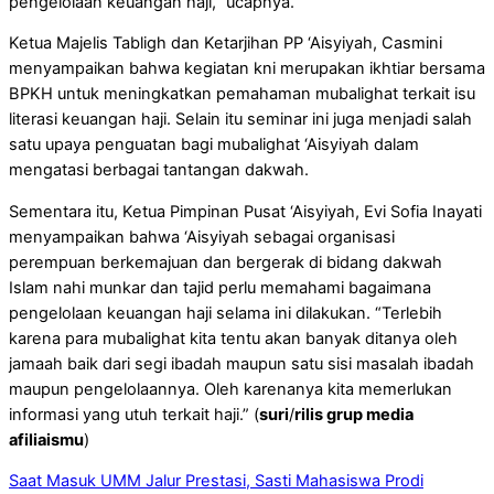
pengelolaan keuangan haji,” ucapnya.
Ketua Majelis Tabligh dan Ketarjihan PP ‘Aisyiyah, Casmini
menyampaikan bahwa kegiatan kni merupakan ikhtiar bersama
BPKH untuk meningkatkan pemahaman mubalighat terkait isu
literasi keuangan haji. Selain itu seminar ini juga menjadi salah
satu upaya penguatan bagi mubalighat ‘Aisyiyah dalam
mengatasi berbagai tantangan dakwah.
Sementara itu, Ketua Pimpinan Pusat ‘Aisyiyah, Evi Sofia Inayati
menyampaikan bahwa ‘Aisyiyah sebagai organisasi
perempuan berkemajuan dan bergerak di bidang dakwah
Islam nahi munkar dan tajid perlu memahami bagaimana
pengelolaan keuangan haji selama ini dilakukan. “Terlebih
karena para mubalighat kita tentu akan banyak ditanya oleh
jamaah baik dari segi ibadah maupun satu sisi masalah ibadah
maupun pengelolaannya. Oleh karenanya kita memerlukan
informasi yang utuh terkait haji.” (
suri
/
rilis grup media
afiliaismu
)
Saat Masuk UMM Jalur Prestasi, Sasti Mahasiswa Prodi