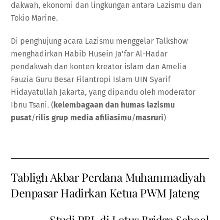
dakwah, ekonomi dan lingkungan antara Lazismu dan
Tokio Marine.
Di penghujung acara Lazismu menggelar Talkshow
menghadirkan Habib Husein Ja’far Al-Hadar
pendakwah dan konten kreator islam dan Amelia
Fauzia Guru Besar Filantropi Islam UIN Syarif
Hidayatullah Jakarta, yang dipandu oleh moderator
Ibnu Tsani. (
kelembagaan dan humas lazismu
pusat
/
rilis grup media afiliasimu
/
masruri
)
Tabligh Akbar Perdana Muhammadiyah
Denpasar Hadirkan Ketua PWM Jateng
Studi PBL di Lotus Bridge School