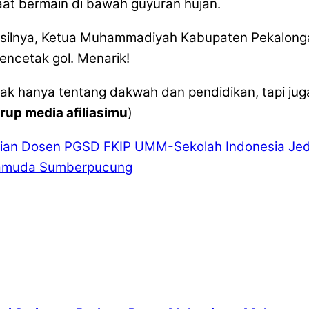
saat bermain di bawah guyuran hujan.
 hasilnya, Ketua Muhammadiyah Kabupaten Pekalo
ncetak gol. Menarik!
k hanya tentang dakwah dan pendidikan, tapi jug
 grup media afiliasimu
)
bdian Dosen PGSD FKIP UMM-Sekolah Indonesia Je
mamuda Sumberpucung