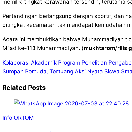
memiliki tingkat kerawanan tersendiri, terutama 
Pertandingan berlangsung dengan sportif, dan
ditingkat kecamatan tak mendapat kemudahan me
Acara ini membuktikan bahwa Muhammadiyah tida
Milad ke-113 Muhammadiyah. (
mukhtarom
/
rilis
Kolaborasi Akademik Program Penelitian Penga
Sumpah Pemuda, Tertuang Aksi Nyata Siswa S
Related Posts
Info ORTOM