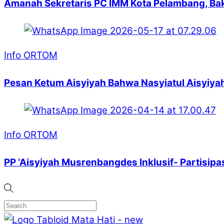
Amanah Sekretaris PC IMM Kota Pelambang, Ba
Info ORTOM
Pesan Ketum Aisyiyah Bahwa Nasyiatul Aisyiyah
Info ORTOM
PP ‘Aisyiyah Musrenbangdes Inklusif- Partisip