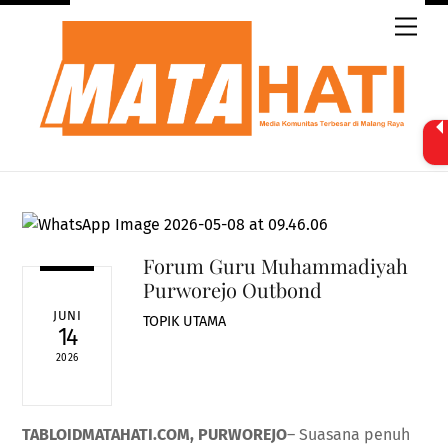
Skip
Men
to
content
Forum Guru Muhammadiyah
Purworejo Outbond
JUNI
TOPIK UTAMA
14
2026
TABLOIDMATAHATI.COM, PURWOREJO
– Suasana penuh