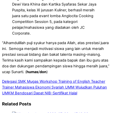
Dewi Vara Khina dan Kartika Syafaras Sekar Jaya
Puspita, kelas XI jurusan Kuliner, berhasil meraih
juara satu pada evant lomba Anglocita Cooking
Competition Session 5, pada kategori
pelajar/mahasiswa yang diadakan oleh JC
Corporate.
“Alhamdulillah puji syukur hanya pada Allah, atas prestasi juara
ini. Semoga menjadi motivasi siswa yang lain untuk meraih
prestasi sesuai bidang dan bakat talenta masing-maisng.
Terima kasih kami sampaikan kepada bapak dan ibu guru atas
doa dan dukungan pendampingan siswa hingga meraih juara,”
ucap Sunarti. (
humas
/
don
)
Delegasi SMK Mugas Workshop Training of English Teacher
Trainer
Mahasiswa Ekonomi Syariah UMM Wujudkan Puluhan
UMKM Bendosari Dapat NIB-Sertifikat Halal
Related Posts