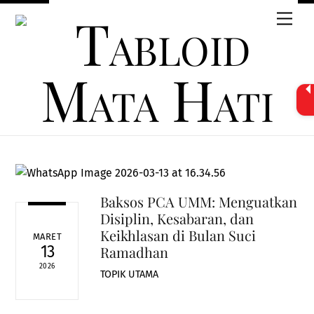
Skip
Men
to
content
Baksos PCA UMM: Menguatkan
Disiplin, Kesabaran, dan
Keikhlasan di Bulan Suci
MARET
13
Ramadhan
2026
TOPIK UTAMA