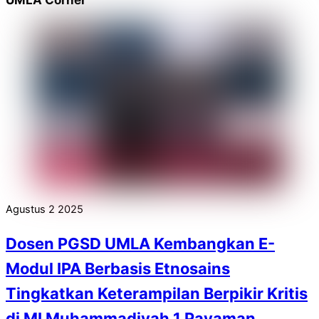
Agustus
2
2025
Dosen PGSD UMLA Kembangkan E-
Modul IPA Berbasis Etnosains
Tingkatkan Keterampilan Berpikir Kritis
di MI Muhammadiyah 1 Payaman