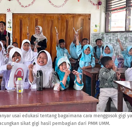
yar usai edukasi tentang bagaimana cara menggosok gigi y
acungkan sikat gigi hasil pembagian dari PMM UMM.