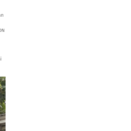
an
SDN
h
i