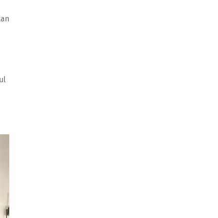
kan
ul