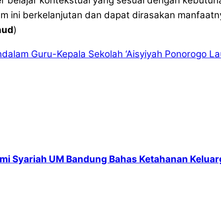
 belajar kontekstual yang sesuai dengan kebutuha
rogram ini berkelanjutan dan dapat dirasakan manfa
hud
)
ndalam Guru-Kepala Sekolah
‘Aisyiyah Ponorogo La
mi Syariah UM Bandung Bahas Ketahanan Keluarga