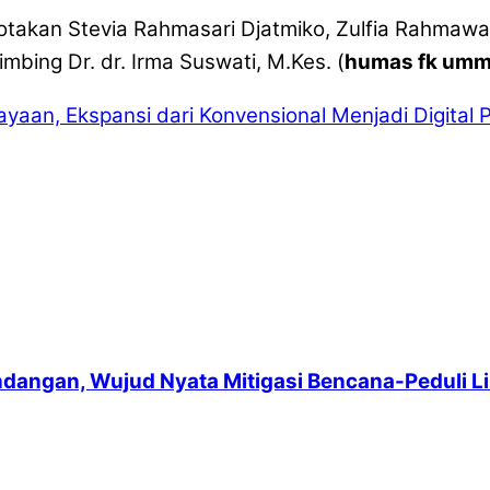
kan Stevia Rahmasari Djatmiko, Zulfia Rahmawati 
ing Dr. dr. Irma Suswati, M.Kes. (
humas fk um
yaan, Ekspansi dari Konvensional Menjadi Digital
P
angan, Wujud Nyata Mitigasi Bencana-Peduli 