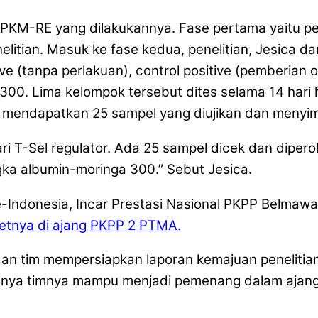
am PKM-RE yang dilakukannya. Fase pertama yaitu pe
elitian. Masuk ke fase kedua, penelitian, Jesica 
e (tanpa perlakuan), control positive (pemberian 
00. Lima kelompok tersebut dites selama 14 hari h
u mendapatkan 25 sampel yang diujikan dan menyimp
T-Sel regulator. Ada 25 sampel dicek dan diperole
ka albumin-moringa 300.” Sebut Jesica.
etnya di ajang PKPP 2 PTMA.
dan tim mempersiapkan laporan kemajuan penelitian
annya timnya mampu menjadi pemenang dalam ajang 