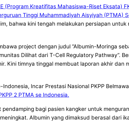
 (Program Kreatifitas Mahasiswa-Riset Eksata) F
erguruan Tinggi Muhammadiyah Aisyiyah (PTMA) Se
a tim, bahwa kini tengah melakukan persiapan untu
membawa project dengan judul “Albumin-Moringa seb
unitas Dilihat dari T-Cell Regulatory Pathway”. B
ir. Kini timnya tinggal membuat laporan akhir dan
PKPP 2 PTMA se Indonesia.
t pendamping bagi pasien kangker untuk mengurang
 meningkat. Albumin yang dimaksud berasal dari 