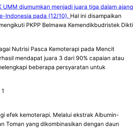
K UMM diumumkan menjadi juara tiga dalam ajang
-Indonesia pada (12/10).
Hal ini disampaikan
k mengikuti PKPP Belmawa Kemendikbudristek Dikti
agai Nutrisi Pasca Kemoterapi pada Mencit
erhasil mendapat juara 3 dari 90% capaian atau
 melengkapi beberapa persyaratan untuk
i efek kemoterapi. Melalui ekstrak Albumin-
ikan Toman yang dikombinasikan dengan daun