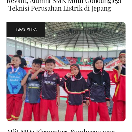
Revant, Alumni SMK Mutu Gondanglegi
Teknisi Perusahan Listrik di Jepang
TERAS MITRA
Atlit MD2 Elementary Sumberpucung