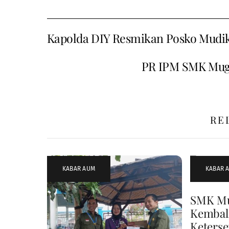
Kapolda DIY Resmikan Posko Mud
PR IPM SMK Muga
RE
KABAR AUM
KABAR 
SMK Mu
Kembal
Keterse