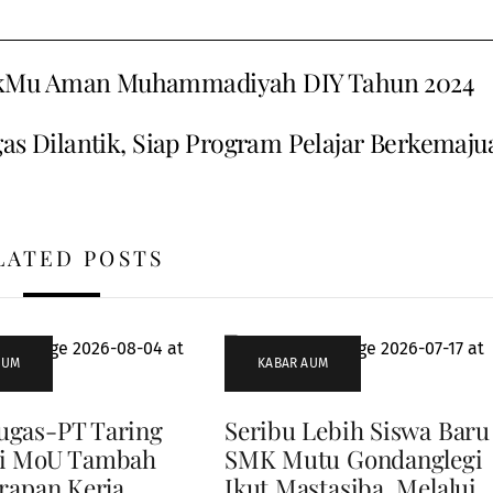
ikMu Aman Muhammadiyah DIY Tahun 2024
s Dilantik, Siap Program Pelajar Berkemaju
LATED POSTS
AUM
KABAR AUM
gas-PT Taring
Seribu Lebih Siswa Baru
i MoU Tambah
SMK Mutu Gondanglegi
rapan Kerja
Ikut Mastasiba, Melalui