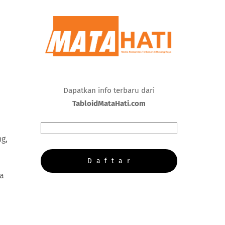
Dapatkan info terbaru dari
TabloidMataHati.com
g,
ga