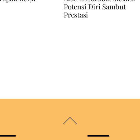
Potensi Diri Sambut
Prestasi
Back
To
Top