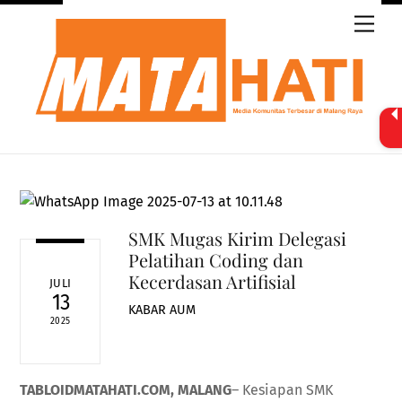
Skip
Men
to
content
SMK Mugas Kirim Delegasi
Pelatihan Coding dan
Kecerdasan Artifisial
JULI
13
KABAR AUM
2025
TABLOIDMATAHATI.COM, MALANG
– Kesiapan SMK