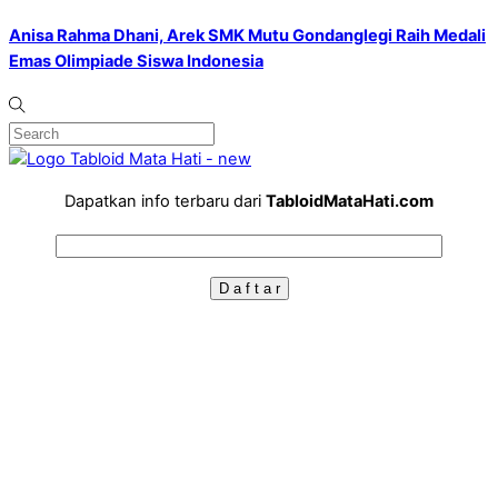
Anisa Rahma Dhani, Arek SMK Mutu Gondanglegi Raih Medali
Emas Olimpiade Siswa Indonesia
Dapatkan info terbaru dari
TabloidMataHati.com