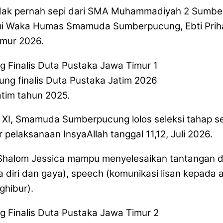
tidak pernah sepi dari SMA Muhammadiyah 2 Sumb
alui Waka Humas Smamuda Sumberpucung, Ebti Pri
imur 2026.
g finalis Duta Pustaka Jatim 2026
atim tahun 2025.
XI, Smamuda Sumberpucung lolos seleksi tahap sem
 pelaksanaan InsyaAllah tanggal 11,12, Juli 2026.
wa Shalom Jessica mampu menyelesaikan tantangan 
diri dan gaya), speech (komunikasi lisan kepada 
ghibur).