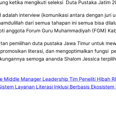
g ketika mengikuti seleksi Duta Pustaka Jatim 2
 adalah interview (komunikasi antara dengan juri un
amdulillah dari semua tahapan ini semua bisa dila
r Ebti anggota Forum Guru Muhammadiyah (FGM) Kab
iatan pemilihan duta pustaka Jawa Timur untuk me
mosikan literasi, dan mengoptimalkan fungsi perp
ungannya semoga ananda Shalom Jessica terpilih s
e Middle Manager Leadership
Tim Peneliti Hibah 
Sistem Layanan Literasi Inklusi Berbasis Ekosis