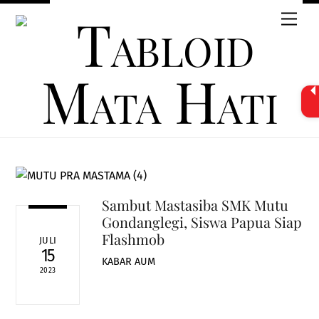
Skip
Men
to
content
Sambut Mastasiba SMK Mutu
Gondanglegi, Siswa Papua Siap
Flashmob
JULI
15
KABAR AUM
2023