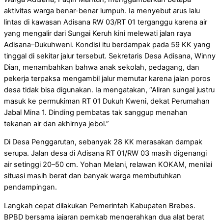
aktivitas warga benar-benar lumpuh. Ia menyebut arus lalu
lintas di kawasan Adisana RW 03/RT 01 terganggu karena air
yang mengalir dari Sungai Keruh kini melewati jalan raya
Adisana–Dukuhweni. Kondisi itu berdampak pada 59 KK yang
tinggal di sekitar jalur tersebut. Sekretaris Desa Adisana, Winny
Dian, menambahkan bahwa anak sekolah, pedagang, dan
pekerja terpaksa mengambil jalur memutar karena jalan poros
desa tidak bisa digunakan. Ia mengatakan, “Aliran sungai justru
masuk ke permukiman RT 01 Dukuh Kweni, dekat Perumahan
Jabal Mina 1. Dinding pembatas tak sanggup menahan
tekanan air dan akhirnya jebol.”
Di Desa Penggarutan, sebanyak 28 KK merasakan dampak
serupa. Jalan desa di Adisana RT 01/RW 03 masih digenangi
air setinggi 20–50 cm. Yohan Melani, relawan KOKAM, menilai
situasi masih berat dan banyak warga membutuhkan
pendampingan.
Langkah cepat dilakukan Pemerintah Kabupaten Brebes.
BPBD bersama jajaran pemkab mengerahkan dua alat berat