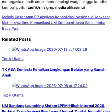
menegaskan hadir untuk mendampingi warga hingga kondisi
kembali pulih. (
taufik
/
rilis grup media afiliasimu
)
Majelis Kesehatan PP Aisyiyah Konsolidasi Nasional di Makasar
Mahasiswa Ilmu Komunikasi UM Kotabumi Juara Satu Lomba
Baca Puisi
Related Posts
Topik Utama
TK ABA Semesta Kenalkan Lingkungan Belajar yang Ramah
Anak
Topik Utama
UM Bandung Launching Sistem LPPM-Hibah Internal 2026,
Perkuat Transformasi Riset yang Unggul, Digital, Inovatif, dan