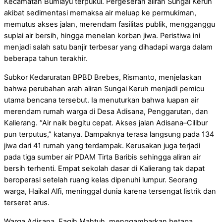
Kecamatan Bumiayu terpukul. Pergeseran aliran Sungai Keruh
akibat sedimentasi memaksa air meluap ke permukiman,
memutus akses jalan, merendam fasilitas publik, mengganggu
suplai air bersih, hingga menelan korban jiwa. Peristiwa ini
menjadi salah satu banjir terbesar yang dihadapi warga dalam
beberapa tahun terakhir.
Subkor Kedaruratan BPBD Brebes, Rismanto, menjelaskan
bahwa perubahan arah aliran Sungai Keruh menjadi pemicu
utama bencana tersebut. Ia menuturkan bahwa luapan air
merendam rumah warga di Desa Adisana, Penggarutan, dan
Kalierang. “Air naik begitu cepat. Akses jalan Adisana–Cilibur
pun terputus,” katanya. Dampaknya terasa langsung pada 134
jiwa dari 41 rumah yang terdampak. Kerusakan juga terjadi
pada tiga sumber air PDAM Tirta Baribis sehingga aliran air
bersih terhenti. Empat sekolah dasar di Kalierang tak dapat
beroperasi setelah ruang kelas dipenuhi lumpur. Seorang
warga, Haikal Alfi, meninggal dunia karena tersengat listrik dan
terseret arus.
Warga Adisana, Faqih Mahtuh, menggambarkan betapa