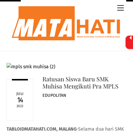
Skip
Men
to
content
Ratusan Siswa Baru SMK
Muhisa Mengikuti Pra MPLS
JULI
EDUPOLITAN
14
2023
TABLOIDMATAHATI.COM, MALANG
-Selama dua hari SMK