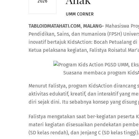
2026
UMM CORNER
TABLOIDMATAHATI.COM
,
MALANG-
Mahasiswa Prog
Pendidikan, Sains, dan Humaniora (FPSH) Univ
inovatif bertajuk KidsAction: Bocah Petualang di
Ketua pelaksana kegiatan, Falistya Roisatul Mar’a
Suasana membaca program KidsAct
Menurut Falistya, program KidsAction dirancang
aktivitas edukatif, kreatif, dan interaktif yang
diri sejak dini. Itu sebabnya konsep yang disun
Falistya mengatakan saat ber-kegiatan pesert
materi kegiatan disesuaikan pendekatan pembelaj
(SD kelas rendah), dan Jenjang C (SD kelas tinggi)