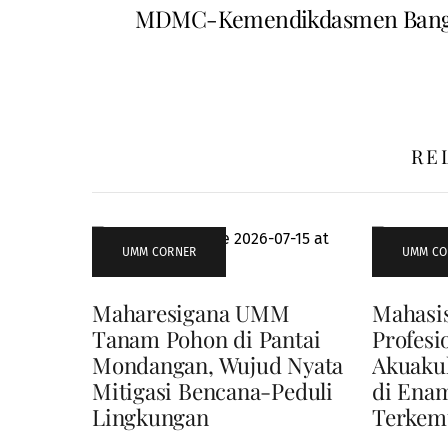
MDMC-Kemendikdasmen Bangun
RE
UMM CORNER
UMM CO
Maharesigana UMM
Mahasi
Tanam Pohon di Pantai
Profesi
Mondangan, Wujud Nyata
Akuaku
Mitigasi Bencana-Peduli
di Enam
Lingkungan
Terkem