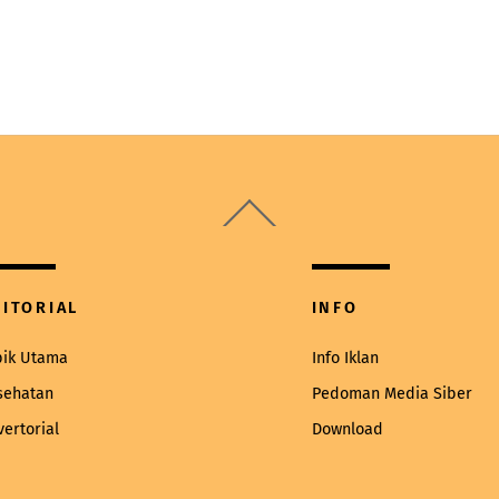
Back
To
Top
DITORIAL
INFO
pik Utama
Info Iklan
sehatan
Pedoman Media Siber
vertorial
Download