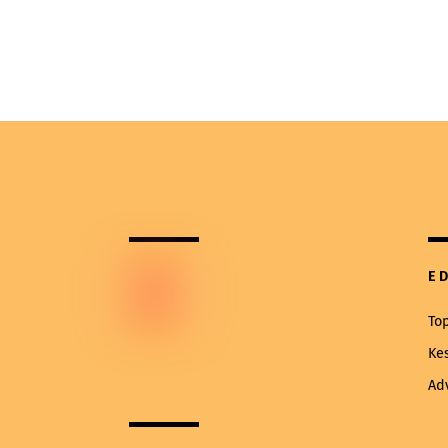
E
To
Ke
Ad