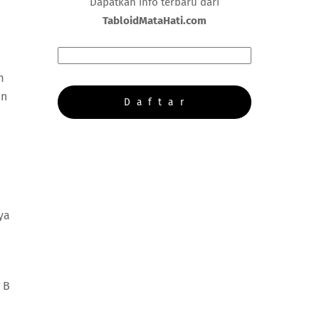
Dapatkan info terbaru dari
TabloidMataHati.com
m
an
ya
 B