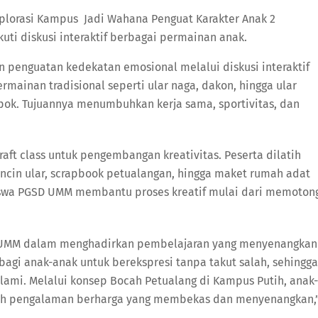
kuti diskusi interaktif berbagai permainan anak.
 dan penguatan kedekatan emosional melalui diskusi interaktif
ainan tradisional seperti ular naga, dakon, hingga ular
pok. Tujuannya menumbuhkan kerja sama, sportivitas, dan
craft class untuk pengembangan kreativitas. Peserta dilatih
ncin ular, scrapbook petualangan, hingga maket rumah adat
iswa PGSD UMM membantu proses kreatif mulai dari memoton
 UMM dalam menghadirkan pembelajaran yang menyenangkan
bagi anak-anak untuk berekspresi tanpa takut salah, sehingga
ami. Melalui konsep Bocah Petualang di Kampus Putih, anak-
oleh pengalaman berharga yang membekas dan menyenangkan,