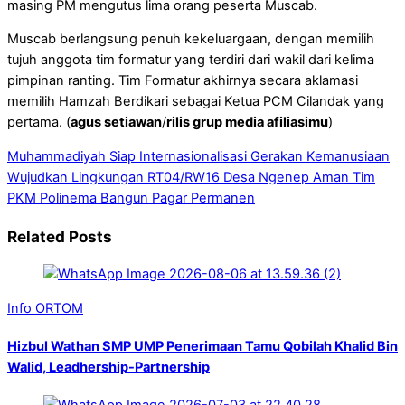
masing PM mengutus lima orang peserta Muscab.
Muscab berlangsung penuh kekeluargaan, dengan memilih
tujuh anggota tim formatur yang terdiri dari wakil dari kelima
pimpinan ranting. Tim Formatur akhirnya secara aklamasi
memilih Hamzah Berdikari sebagai Ketua PCM Cilandak yang
pertama. (
agus setiawan
/
rilis grup media afiliasimu
)
Muhammadiyah Siap Internasionalisasi Gerakan Kemanusiaan
Wujudkan Lingkungan RT04/RW16 Desa Ngenep Aman Tim
PKM Polinema Bangun Pagar Permanen
Related Posts
Info ORTOM
Hizbul Wathan SMP UMP Penerimaan Tamu Qobilah Khalid Bin
Walid, Leadhership-Partnership