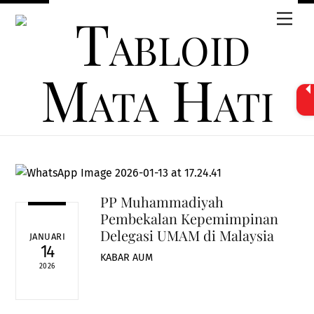
Skip
Men
to
content
PP Muhammadiyah
Pembekalan Kepemimpinan
Delegasi UMAM di Malaysia
JANUARI
14
KABAR AUM
2026