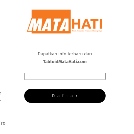
Dapatkan info terbaru dari
TabloidMataHati.com
n
r