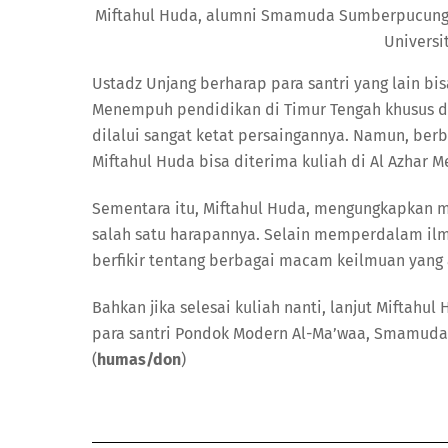
Miftahul Huda, alumni Smamuda Sumberpucung s
Universit
Ustadz Unjang berharap para santri yang lain b
Menempuh pendidikan di Timur Tengah khusus di 
dilalui sangat ketat persaingannya. Namun, ber
Miftahul Huda bisa diterima kuliah di Al Azhar Me
Sementara itu, Miftahul Huda, mengungkapkan m
salah satu harapannya. Selain memperdalam ilm
berfikir tentang berbagai macam keilmuan yang ada
Bahkan jika selesai kuliah nanti, lanjut Miftah
para santri Pondok Modern Al-Ma’waa, Smamud
(
humas/don
)