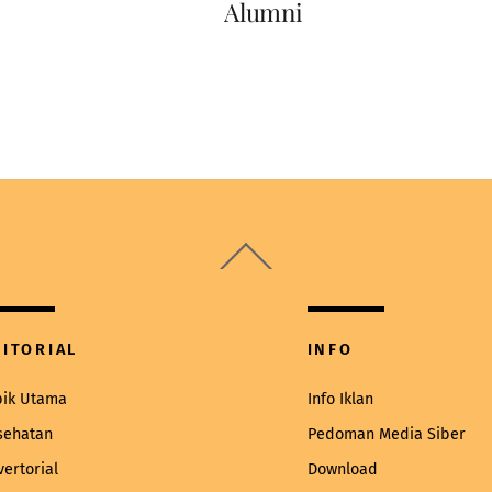
Alumni
Back
To
Top
DITORIAL
INFO
pik Utama
Info Iklan
sehatan
Pedoman Media Siber
vertorial
Download