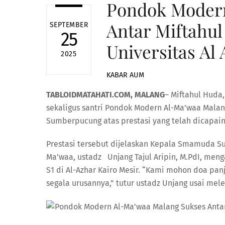
Pondok Moder
Antar Miftahul
SEPTEMBER
25
Universitas Al
2025
KABAR AUM
TABLOIDMATAHATI.COM, MALANG
– Miftahul Hud
sekaligus santri Pondok Modern Al-Ma’waa Malan
Sumberpucung atas prestasi yang telah dicapain
Prestasi tersebut dijelaskan Kepala Smamuda S
Ma’waa, ustadz Unjang Tajul Aripin, M.PdI, me
S1 di Al-Azhar Kairo Mesir. “Kami mohon doa 
segala urusannya,” tutur ustadz Unjang usai mel