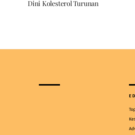
Dini Kolesterol Turunan
E
To
Ke
Ad