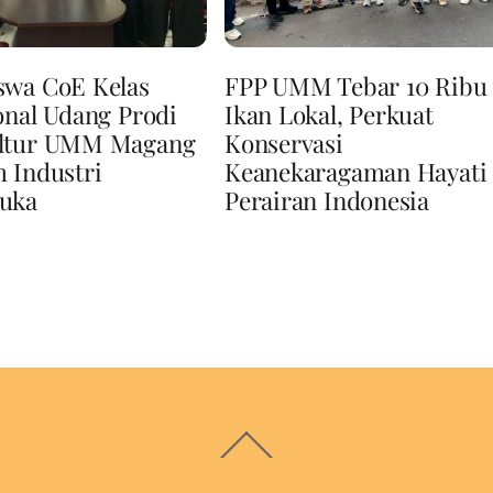
swa CoE Kelas
FPP UMM Tebar 10 Ribu
onal Udang Prodi
Ikan Lokal, Perkuat
ltur UMM Magang
Konservasi
 Industri
Keanekaragaman Hayati
uka
Perairan Indonesia
Back
To
Top