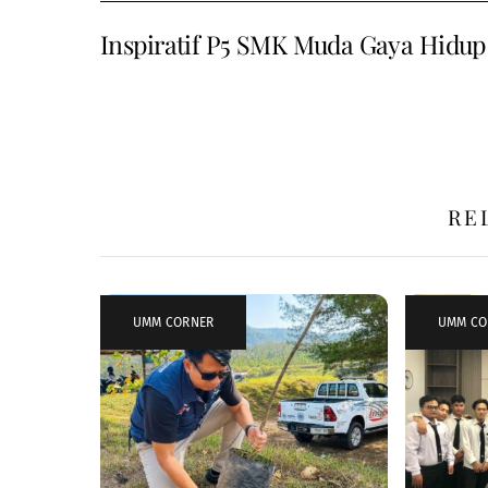
Inspiratif P5 SMK Muda Gaya Hidup
RE
UMM CORNER
UMM CO