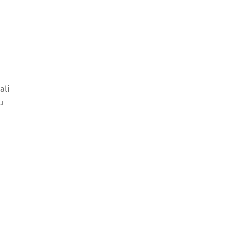
ali
u