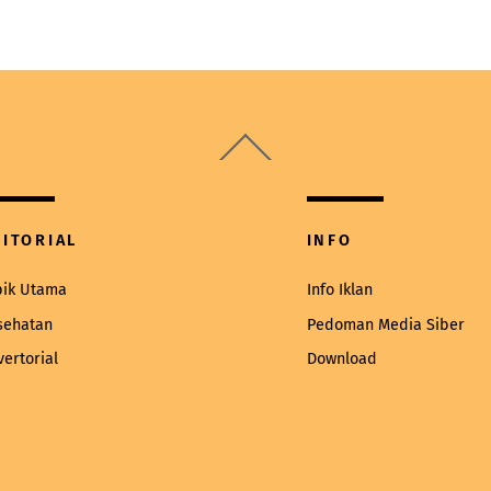
Back
To
Top
DITORIAL
INFO
pik Utama
Info Iklan
sehatan
Pedoman Media Siber
vertorial
Download