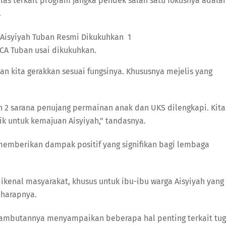
as terkait program jangka pendek salah satu fokusnya adala
.
CA Tuban usai dikukuhkan.
n kita gerakkan sesuai fungsinya. Khususnya mejelis yang
 2 sarana penujang permainan anak dan UKS dilengkapi. Kita
ik untuk kemajuan Aisyiyah,” tandasnya.
memberikan dampak positif yang signifikan bagi lembaga
dikenal masyarakat, khusus untuk ibu-ibu warga Aisyiyah yang
 harapnya.
sambutannya menyampaikan beberapa hal penting terkait tu