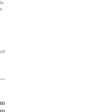
ta
ar
tif
an
an