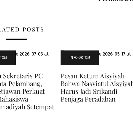
LATED POSTS
RTOM
INFO ORTOM
 Sekretaris PC
Pesan Ketum Aisyiyah
ta Pelambang,
Bahwa Nasyiatul Aisyiya
etiawan Perkuat
Harus Jadi Srikandi
Mahasiswa
Penjaga Peradaban
adiyah Setempat