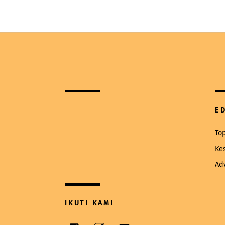
E
To
Ke
Ad
IKUTI KAMI
Facebook
Instagram
YouTube