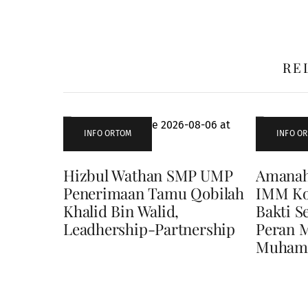
RE
INFO ORTOM
INFO O
Hizbul Wathan SMP UMP
Amanah
Penerimaan Tamu Qobilah
IMM Ko
Khalid Bin Walid,
Bakti S
Leadhership-Partnership
Peran 
Muhamm