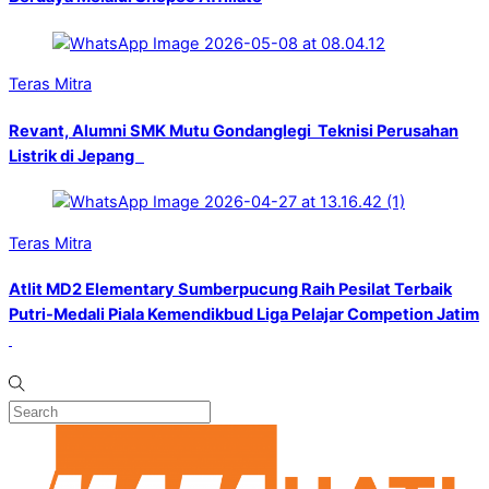
Teras Mitra
Revant, Alumni SMK Mutu Gondanglegi Teknisi Perusahan
Listrik di Jepang
Teras Mitra
Atlit MD2 Elementary Sumberpucung Raih Pesilat Terbaik
Putri-Medali Piala Kemendikbud Liga Pelajar Competion Jatim