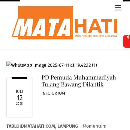
Skip
Men
to
content
PD Pemuda Muhammadiyah
Tulang Bawang Dilantik
JULI
INFO ORTOM
12
2025
TABLOIDMATAHATI.COM, LAMPUNG
– Momentum