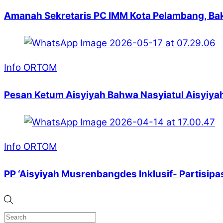
Amanah Sekretaris PC IMM Kota Pelambang, Ba
Info ORTOM
Pesan Ketum Aisyiyah Bahwa Nasyiatul Aisyiyah
Info ORTOM
PP ‘Aisyiyah Musrenbangdes Inklusif- Partisip