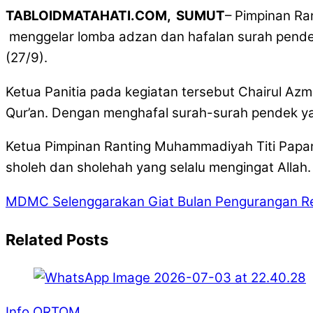
TABLOIDMATAHATI.COM, SUMUT
– Pimpinan R
menggelar lomba adzan dan hafalan surah pendek
(27/9).
Ketua Panitia pada kegiatan tersebut Chairul Az
Qur’an. Dengan menghafal surah-surah pendek yan
Ketua Pimpinan Ranting Muhammadiyah Titi Papan
sholeh dan sholehah yang selalu mengingat Allah.
MDMC Selenggarakan Giat Bulan Pengurangan R
Related Posts
Info ORTOM