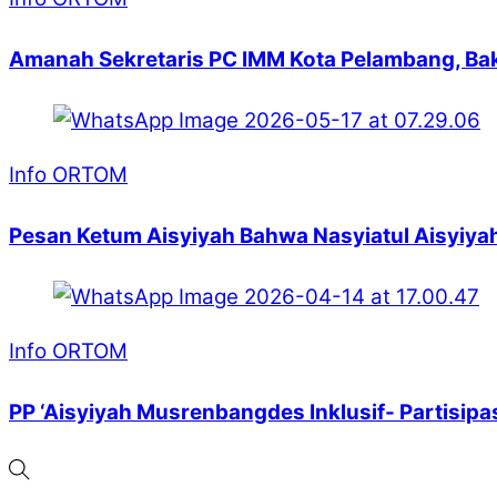
Amanah Sekretaris PC IMM Kota Pelambang, Ba
Info ORTOM
Pesan Ketum Aisyiyah Bahwa Nasyiatul Aisyiyah
Info ORTOM
PP ‘Aisyiyah Musrenbangdes Inklusif- Partisip