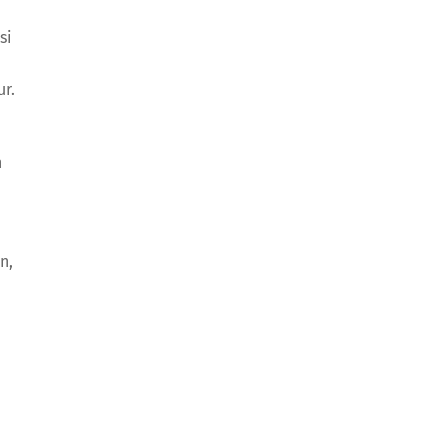
si
r.
n
n,