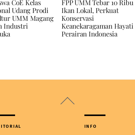
swa CoE Kelas
FPP UMM Tebar 10 Ribu
onal Udang Prodi
Ikan Lokal, Perkuat
ltur UMM Magang
Konservasi
 Industri
Keanekaragaman Hayati
uka
Perairan Indonesia
Back
To
Top
DITORIAL
INFO