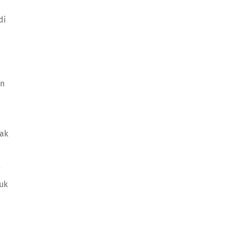
di
an
nak
i
uk