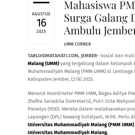
Mahasiswa P
Surga Galang 
AGUSTUS
16
Ambulu Jembe
2025
UMM CORNER
TABLOIDMATAHATI.COM, JEMBER-
Sosial dan mul
Malang (UMM)
yang tergabung dalam kelompok P
Muhammadiyah Malang (PMM UMM) di Lembaga Kes
Kabupaten Jember, (2/8) 2025.
Menurut Koordinator PMM UMM, Bagas Aditya Pra
Zhafira Salsabila (Sekretaris), Putri Octa Wahyun
Prasetyo (PDD). Mereka dalam melaksanakan pro
Lapangan (DPL) Nawang Sulistyani, M.Pd. Perlu 
Universitas Muhammadiyah Malang (PMM UMM) ini
Universitas Muhammadiyah Malang.