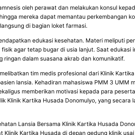
amnesis oleh perawat dan melakukan konsul kepada
sehingga mereka dapat memantau perkembangan kon
angsung di bagian loket farmasi.
mendapatkan edukasi kesehatan. Materi meliputi p
 fisik agar tetap bugar di usia lanjut. Saat eduk
g ringan dalam suasana akrab dan komunikatif.
i melibatkan tim medis profesional dari Klinik Kar
sien lansia. Kehadiran mahasiswa PMM 3 UMM men
kaligus memberikan motivasi kepada para pesert
emilik Klinik Kartika Husada Donomulyo, yang seca
nik Kartika Husada di depan gedung klinik usai k