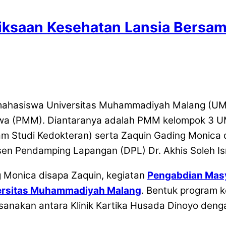
aan Kesehatan Lansia Bersama 
mahasiswa Universitas Muhammadiyah Malang (UMM
a (PMM). Diantaranya adalah PMM kelompok 3 UMM
am Studi Kedokteran) serta Zaquin Gading Monica d
en Pendamping Lapangan (DPL) Dr. Akhis Soleh Ism
Monica disapa Zaquin, kegiatan
Pengabdian Masy
niversitas Muhammadiyah Malang
. Bentuk program 
aksanakan antara Klinik Kartika Husada Dinoyo d