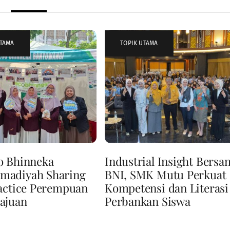
UTAMA
TOPIK UTAMA
o Bhinneka
Industrial Insight Bersa
adiyah Sharing
BNI, SMK Mutu Perkuat
actice Perempuan
Kompetensi dan Literasi
ajuan
Perbankan Siswa