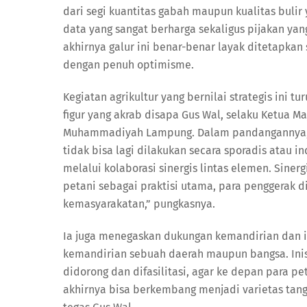
dari segi kuantitas gabah maupun kualitas bulir
data yang sangat berharga sekaligus pijakan ya
akhirnya galur ini benar-benar layak ditetapkan
dengan penuh optimisme.
Kegiatan agrikultur yang bernilai strategis ini
figur yang akrab disapa Gus Wal, selaku Ketua 
Muhammadiyah Lampung. Dalam pandangannya, G
tidak bisa lagi dilakukan secara sporadis atau i
melalui kolaborasi sinergis lintas elemen. Siner
petani sebagai praktisi utama, para penggerak d
kemasyarakatan,” pungkasnya.
Ia juga menegaskan dukungan kemandirian dan in
kemandirian sebuah daerah maupun bangsa. Inisiat
didorong dan difasilitasi, agar ke depan para pe
akhirnya bisa berkembang menjadi varietas tan