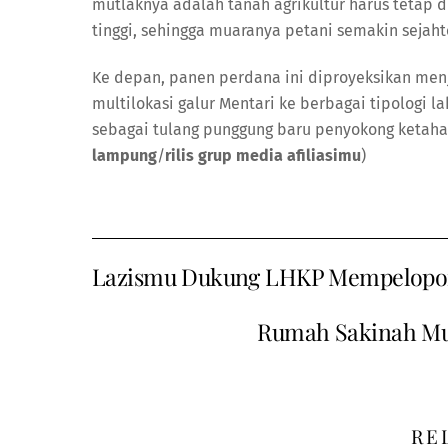
mutlaknya adalah tanah agrikultur harus tetap d
tinggi, sehingga muaranya petani semakin sejaht
Ke depan, panen perdana ini diproyeksikan menja
multilokasi galur Mentari ke berbagai tipologi
sebagai tulang punggung baru penyokong ketaha
lampung
/
rilis grup media afiliasimu
)
Lazismu Dukung LHKP Mempelopo
Rumah Sakinah M
RE