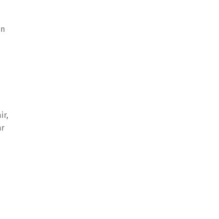
an
ir,
ar