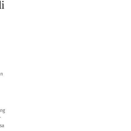
i
en
ang
r
sa