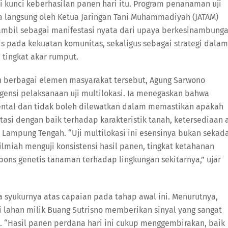
i kunci keberhasilan panen hari itu. Program penanaman uji
ara langsung oleh Ketua Jaringan Tani Muhammadiyah (JATAM)
ambil sebagai manifestasi nyata dari upaya berkesinambung
s pada kekuatan komunitas, sekaligus sebagai strategi dalam
tingkat akar rumput.
 berbagai elemen masyarakat tersebut, Agung Sarwono
nsi pelaksanaan uji multilokasi. Ia menegaskan bahwa
ental dan tidak boleh dilewatkan dalam memastikan apakah
si dengan baik terhadap karakteristik tanah, ketersediaan a
 Lampung Tengah. “Uji multilokasi ini esensinya bukan sekad
miah menguji konsistensi hasil panen, tingkat ketahanan
ons genetis tanaman terhadap lingkungan sekitarnya,” ujar
 syukurnya atas capaian pada tahap awal ini. Menurutnya,
i lahan milik Buang Sutrisno memberikan sinyal yang sangat
. “Hasil panen perdana hari ini cukup menggembirakan, baik