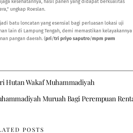
ijaga kesehatannya, hasil panen yang didapat berkualitas
era,” ungkap Roeslan.
di batu loncatan yang esensial bagi perluasan lokasi uji
 lahan lain di Lampung Tengah, demi memastikan kelayakannya
nan pangan daerah. (
pri
/
tri priyo saputro
/
mpm pwm
ri Hutan Wakaf Muhammadiyah
uhammadiyah Muruah Bagi Perempuan Rent
LATED POSTS