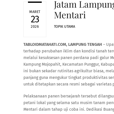
Jatam Lampung
Mentari
MARET
23
TOPIK UTAMA
2026
TABLOIDMATAHATI.COM, LAMPUNG TENGAH
– Upay
terhadap perubahan iklim dan kondisi tanah teru
melalui kesuksesan panen perdana padi galur Men
Kampung Mojopahit, Kecamatan Punggur, Kabupa
ini bukan sekadar rutinitas agrikultur biasa, me
panjang guna mengukur tingkat produktivitas ser
untuk ditetapkan secara resmi sebagai varietas 
Pelaksanaan panen bersejarah tersebut dilangsu
petani lokal yang selama satu musim tanam pen
Mentari dalam tahap uji coba ini. Dedikasi Bu