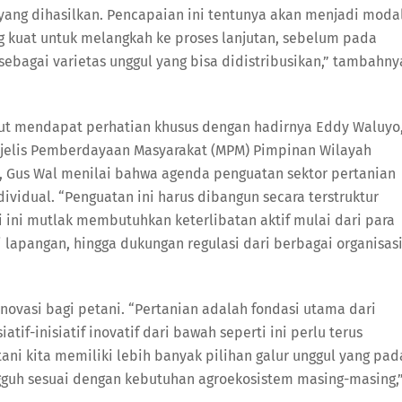
 yang dihasilkan. Pencapaian ini tentunya akan menjadi moda
ng kuat untuk melangkah ke proses lanjutan, sebelum pada
 sebagai varietas unggul yang bisa didistribusikan,” tambahny
 turut mendapat perhatian khusus dengan hadirnya Eddy Waluyo
Majelis Pemberdayaan Masyarakat (MPM) Pimpinan Wilayah
us Wal menilai bahwa agenda penguatan sektor pertanian
ndividual. “Penguatan ini harus dibangun secara terstruktur
gi ini mutlak membutuhkan keterlibatan aktif mulai dari para
i lapangan, hingga dukungan regulasi dari berbagai organisas
ovasi bagi petani. “Pertanian adalah fondasi utama dari
if-inisiatif inovatif dari bawah seperti ini perlu terus
tani kita memiliki lebih banyak pilihan galur unggul yang pad
gguh sesuai dengan kebutuhan agroekosistem masing-masing,