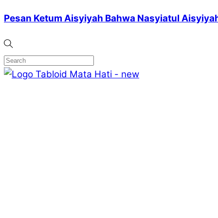
Pesan Ketum Aisyiyah Bahwa Nasyiatul Aisyiyah