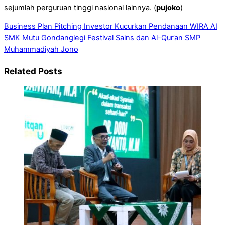
sejumlah perguruan tinggi nasional lainnya. (
pujoko
)
Business Plan Pitching Investor Kucurkan Pendanaan WIRA AI
SMK Mutu Gondanglegi
Festival Sains dan Al-Qur’an SMP
Muhammadiyah Jono
Related Posts